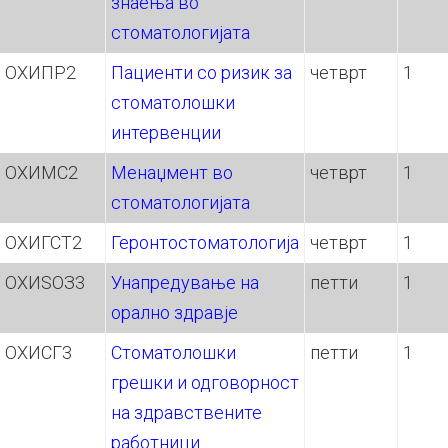
знаења во
стоматологијата
ОХИПР2
Пациенти со ризик за
четврт
1
стоматолошки
интервенции
ОХИМС2
Менаџмент во
четврт
1
стоматологијата
ОХИГСТ2
Геронтостоматологија
четврт
1
ОХИЅОЗ3
Унапредување на
петти
1
орално здравје
ОХИСГ3
Стоматолошки
петти
1
грешки и одговорност
на здравствените
работници