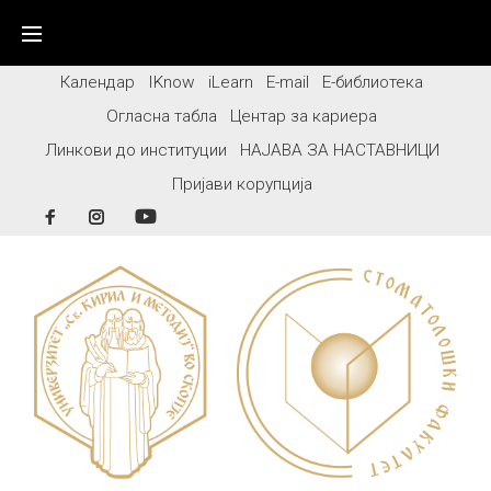
Skip
to
content
Календар
IKnow
iLearn
E-mail
Е-библиотека
Огласна табла
Центар за кариера
Линкови до институции
НАЈАВА ЗА НАСТАВНИЦИ
Пријави корупција
Facebook
Instagram
YouTube