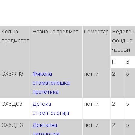
Код на
Назив на предмет
Семестар
Неделен
предметот
фонд на
часови
П
В
ОХЗФП3
Фиксна
петти
2
5
стоматолошка
протетика
ОХЗДС3
Детска
петти
2
5
стоматологија
ОХЗДП3
Дентална
петти
2
5
патологија