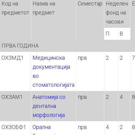
Код на
Назив на
Семестар
Неделен
предметот
предмет
фонд на
часови
П
В
ПРВА ГОДИНА
ОХЗМД1
Медицинска
прв
2
2
7
документација
во
стоматологијата
ОХЗАМ1
Анатомија со
прв
2
4
8
дентална
морфологија
ОХЗОБФ1
Орална
прв
4
2
8