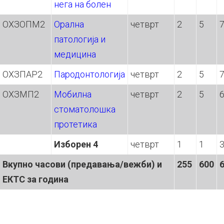
нега на болен
ОХЗОПМ2
Орална
четврт
2
5
патологија и
медицина
ОХЗПАР2
Пародонтологија
четврт
2
5
ОХЗМП2
Мобилна
четврт
2
5
стоматолошка
протетика
Изборен 4
четврт
1
1
Вкупно часов
и
(предавања/вежб
и
) и
255
600
ЕКТС за година