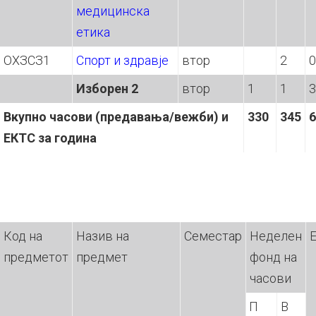
медицинска
етика
ОХЗСЗ1
Спорт и здравје
втор
2
0
Изборен 2
втор
1
1
3
Вкупно часов
и
(предавања/вежб
и
) и
330
345
6
ЕКТС за година
Код на
Назив на
Семестар
Неделен
предметот
предмет
фонд на
часови
П
В