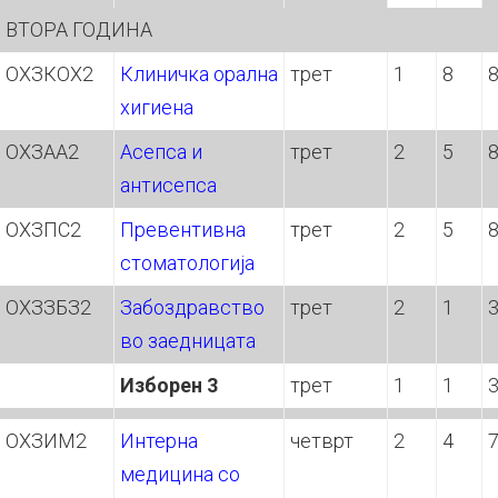
ВТОРА ГОДИНА
ОХЗКОХ2
Клиничка орална
трет
1
8
хигиена
ОХЗАА2
Асепса и
трет
2
5
антисепса
ОХЗПС2
Превентивна
трет
2
5
стоматологија
ОХЗЗБЗ2
Забоздравство
трет
2
1
во заедницата
Изборен 3
трет
1
1
ОХЗИМ2
Интерна
четврт
2
4
медицина со