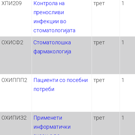
ХПИ209
Контрола на
трет
1
преносливи
инфекции во
стоматологијата
ОХИСФ2
Стоматолошка
трет
1
фармакологија
ОХИППП2
Пациенти со посебни
трет
1
потреби
ОХИПИЗ2
Применети
трет
1
информатички