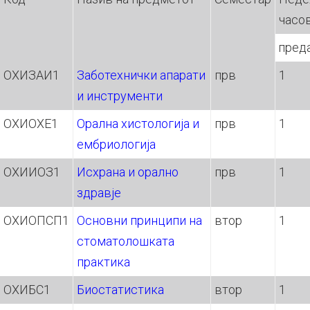
часо
пред
ОХИЗАИ1
Заботехнички апарати
прв
1
и инструменти
OХИОХЕ1
Орална хистологија и
прв
1
ембриологија
ОХИИОЗ1
Исхрана и орално
прв
1
здравје
ОХИОПСП1
Основни принципи на
втор
1
стоматолошката
практика
ОХИБС1
Биостатистика
втор
1