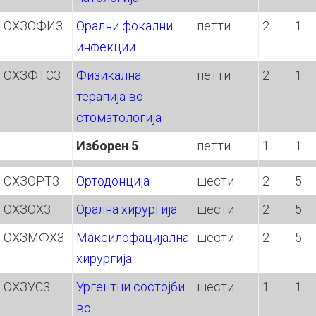
ОХЗОФИ3
Орални фокални
петти
2
1
инфекции
ОХЗФТС3
Физикална
петти
2
1
терапија во
стоматологија
Изборен
5
петти
1
1
ОХЗОРТ3
Ортодонција
шести
2
5
ОХЗОХ3
Орална хирургија
шести
2
5
ОХЗМФХ3
Максилофацијална
шести
2
5
хирургија
ОХЗУС3
Ургентни состојби
шести
1
1
во