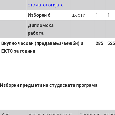
стоматологијата
Изборен
6
шести
1
1
Дипломска
работа
Вкупно часов
и
(предавања/вежб
и
) и
285
525
ЕКТС за година
Изборни предмети на студиската програма
Код
Назив на предметот
Семестар
Неде