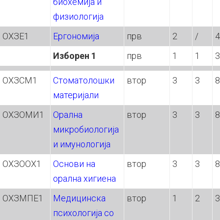
биохемија и
физиoлогија
ОХЗЕ1
Ергономија
прв
2
/
4
Изборен 1
прв
1
1
3
ОХЗСМ1
Стоматолошки
втор
3
3
8
материјали
ОХЗОМИ1
Орална
втор
3
3
8
микробиoлогија
и имунологија
ОХЗООХ1
Основи на
втор
3
3
8
орална хигиена
ОХЗМПЕ1
Медицинска
втор
1
2
3
психологија со