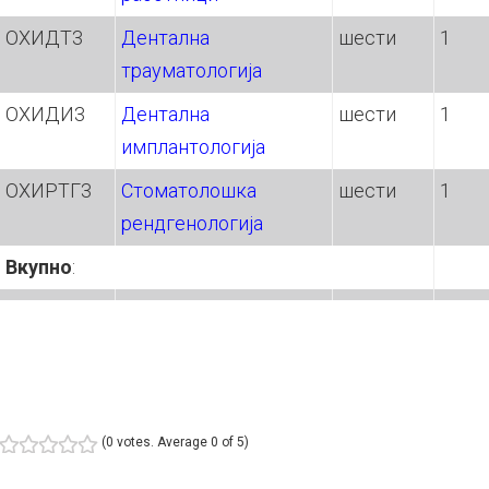
ОХИДТ3
Дентална
шести
1
трауматологија
ОХИДИ3
Дентална
шести
1
имплантологија
ОХИРТГ3
Стоматолошка
шести
1
рендгенологија
Вкупно
:
(
0 votes
. Average
0
of 5)
1
2
3
4
5